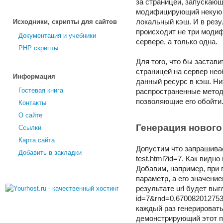
за страницей, запускающ
модифицирующий некую 
Исходники, скрипты для сайтов
локальный кэш. И в резу
происходит не три моди
Документация и учебники
сервере, а только одна.
PHP скрипты
Для того, что бы застав
страницей на сервер нео
Информация
данный ресурс в кэш. Н
Гостевая книга
распространенные мето
позволяющие его обойти
Контакты
О сайте
Генерация нового
Ссылки
Карта сайта
Допустим что запрашива
Добавить в закладки
test.html?id=7. Как видно
Добавим, например, при п
параметр, а его значени
результате url будет вы
id=7&rnd=0.67008201275
каждый раз генерировать
демонстрирующий этот п