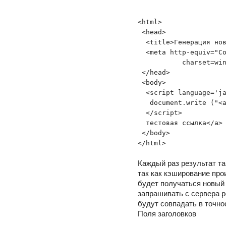
<
html
>
<
head
>
<
title
>
Генерация но
<
meta
 http-equiv=
"C
           charset=wi
</
head
>
<
body
>
<
script
 language=
'j
   document.write (
"<
</
script
>
  тестовая ссылка
</
a
>
</
body
>
</
html
>
Каждый раз результат та
так как кэширование прои
будет получаться новый 
запрашивать с сервера ре
будут совпадать в точно
Поля заголовков