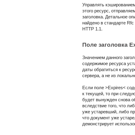
Управлять кэшированием
этого ресурс, отправляе
заголовка. Детальное оп
найдено в стандарте Rfc
HTTP 1.1.
Поле заголовка Ex
Значением данного загол
содержимое ресурса уста
даты обратиться к ресур
сервера, а не из локальн
Если поле >Expires< со
к текущей, то при след
будет вынужден снова об
вследствие того, что либ
уже устаревший, либо пр
что документ уже устар
демонстрирует использов