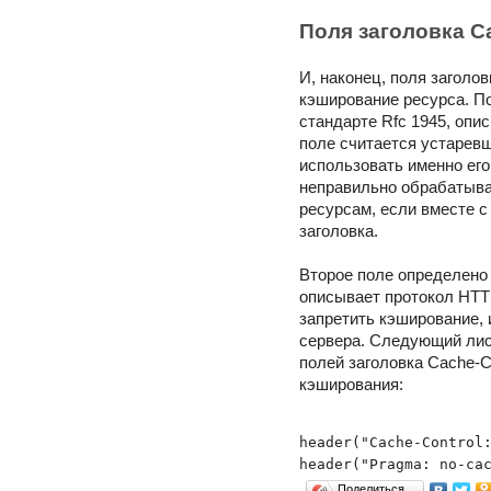
Поля заголовка C
И, наконец, поля заголо
кэширование ресурса. П
стандарте Rfc 1945, оп
поле считается устаревш
использовать именно его
неправильно обрабатыва
ресурсам, если вместе с
заголовка.
Второе поле определено 
описывает протокол HTTP
запретить кэширование, 
сервера. Следующий лис
полей заголовка Cache-C
кэширования:
header("Cache-Control:
header("Pragma: no-ca
Поделиться…