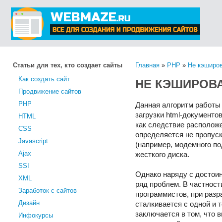
Статьи для тех, кто создает сайты
Главная
»
PHP
»
Не кэширов
Как создать сайт
НЕ КЭШИРОВА
Продвижение сайтов
PHP
Данная алгоритм работы
загрузки html-документов
HTML
как следствие расположе
CSS
определяется не пропус
Javascript
(например, модемного п
Ajax
жесткого диска.
SSI
Однако наряду с достои
XML
ряд проблем. В частнос
Заработок с сайтов
программистов, при разр
Дизайн
сталкивается с одной и 
заключается в том, что 
Инфокурсы