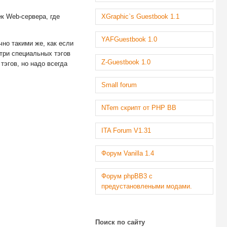
ек Web-сервера, где
XGraphic`s Guestbook 1.1
YAFGuestbook 1.0
но такими же, как если
три специальных тэгов
Z-Guestbook 1.0
тэгов, но надо всегда
Small forum
NTem скрипт от PHP BB
ITA Forum V1.31
Форум Vanilla 1.4
Форум phpBB3 с
предустановлеными модами.
Поиск по сайту