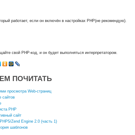
торый работает, если он включён в настройках PHP(не рекомендую).
щайте свой PHP-код, и он будет выполняться интерпретатором.
ЕМ ПОЧИТАТЬ
ями просмотра Web-страниц
е сайтов
е
иста PHP
тивный сайт
HP5/Zend Engine 2.0 (часть 1)
ория шаблонов