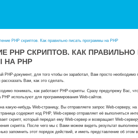
ение PHP скриптов. Как правильно писать программы на PHP
Е PHP СКРИПТОВ. КАК ПРАВИЛЬНО
 НА PHP
ый PHP-документ, для того чтобы он заработал, Вам просто необходимо 
 рассказать Вам, как это сделать.
ходимо понимать, как работают PHP-скрипты. Сразу предупрежу Вас, чт
гда PHP используют для программирования Web-сайтов.
 на какую-нибудь Web-страницу, Вы отправляете запрос Web-серверу, на
страница содержит код PHP, Web-сервер отправляет её выполняться инт
вает скрипт, который передал ему Web-сервер и возвращает Web-серверу
ения скрипта. После чего мы с Вами можем видеть результат выполнени
ько запомнить этот порядок действий, и иметь представление об этом в