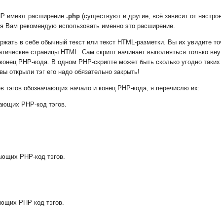
PHP имеют расширение
.php
(существуют и другие, всё зависит от настро
о я Вам рекомендую использовать именно это расширение.
жать в себе обычный текст или текст HTML-разметки. Вы их увидите точ
атические страницы HTML. Сам скрипт начинает выполняться только вну
онец PHP-кода. В одном PHP-скрипте может быть сколько угодно таких 
 вы открыли тэг его надо обязательно закрыть!
в тэгов обозначающих начало и конец PHP-кода, я перечислю их:
ающих PHP-код тэгов.
ающих PHP-код тэгов.
ающих PHP-код тэгов.