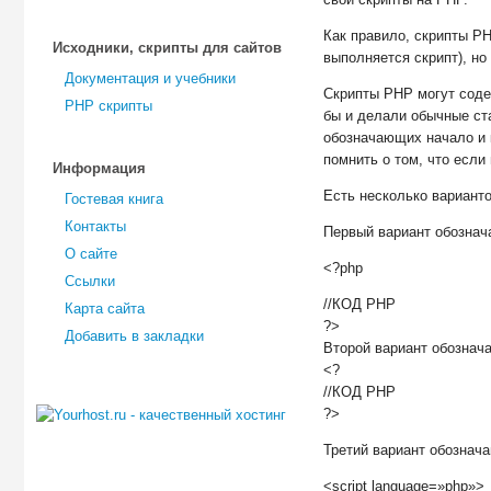
Как правило, скрипты 
Исходники, скрипты для сайтов
выполняется скрипт), н
Документация и учебники
Скрипты PHP могут содер
PHP скрипты
бы и делали обычные ст
обозначающих начало и к
помнить о том, что если
Информация
Есть несколько варианто
Гостевая книга
Контакты
Первый вариант обознач
О сайте
<?php
Ссылки
//КОД PHP
Карта сайта
?>
Добавить в закладки
Второй вариант обознач
<?
//КОД PHP
?>
Третий вариант обознач
<script language=»php»>