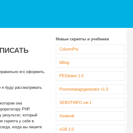
Новые скрипты и учебники
 ПИСАТЬ
ColumnPro
bBlog
правильно его оформить.
PEGlinker 1.0
о я буду рассматривать
Pronmetatagsgenerator v1.0
SEBOTINFO ver.1
 котором она
ерпретатору PHP.
 результат, который
Xeobook
я скрипта у себя в
сегда, когда вы пишите
xGB 2.0