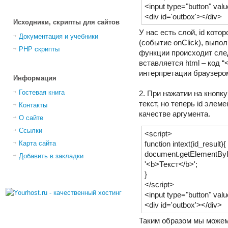
<input type="button" valu
<div id='outbox'></div>
Исходники, скрипты для сайтов
У нас есть слой, id котор
Документация и учебники
(событие onClick), выпол
PHP скрипты
функции происходит след
вставляется html – код “
интерпретации браузеро
Информация
Гостевая книга
2. При нажатии на кнопк
текст, но теперь id эле
Контакты
качестве аргумента.
О сайте
Ссылки
<script>
Карта сайта
function intext(id_result){
document.getElementById
Добавить в закладки
'<b>Текст</b>';
}
</script>
<input type="button" valu
<div id='outbox'></div>
Таким образом мы можем