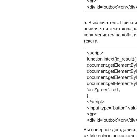
<br>
<div id='outbox'>on</di
5. Выключатель. При кли
появляется текст «on», к
«on» меняется на «off», 
текста.
<script>
function intext(id_result){
document.getElementById
document.getElementById(
document.getElementById(
document.getElementByI
'on'?'green':'red';
}
</script>
<input type="button" valu
<br>
<div id='outbox'>on</di
Вы наверное догадались,
«.style.color», но каска