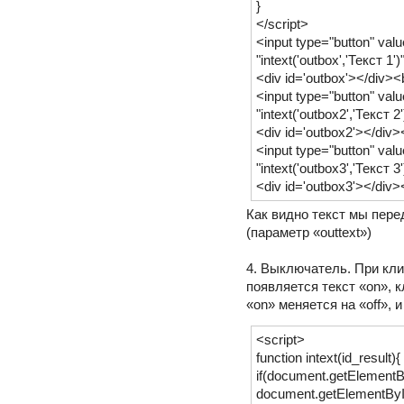
}
</script>
<input type="button" val
"intext('outbox','Текст 1'
<div id='outbox'></div><
<input type="button" val
"intext('outbox2','Текст 2
<div id='outbox2'></div>
<input type="button" val
"intext('outbox3','Текст 3
<div id='outbox3'></div>
Как видно текст мы пере
(параметр «outtext»)
4. Выключатель. При кли
появляется текст «on», к
«on» меняется на «off», и
<script>
function intext(id_result){
if(document.getElementBy
document.getElementById(