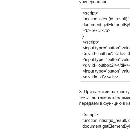
универсально.
<script>
function intext(id_result){
document.getElementById
'<b>Текст</b>';
}
</script>
<input type="button" valu
<div id='outbox'></div><
<input type="button" valu
<div id='outbox2'></div>
<input type="button" valu
<div id='txt'></div>
3. При нажатии на кнопк
текст, но теперь id эле
передаем в функцию в ка
<script>
function intext(id_result, 
document.getElementById