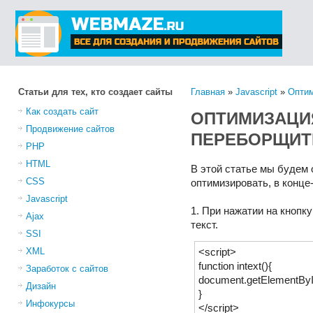
Статьи для тех, кто создает сайты
Главная
»
Javascript
»
Оптим
Как создать сайт
ОПТИМИЗАЦИЯ
Продвижение сайтов
ПЕРЕБОРЩИТ
PHP
HTML
В этой статье мы будем 
CSS
оптимизировать, в конце
Javascript
1. При нажатии на кнопк
Ajax
текст.
SSI
XML
<script>
function intext(){
Заработок с сайтов
document.getElementById
Дизайн
}
Инфокурсы
</script>