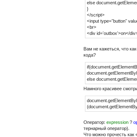
else document.getElement
}
</script>
<input type="button" valu
<br>
<div id='outbox'>on</di
Вам не кажеться, что как
кода?
if(document.getElementBy
document.getElementById(
else document.getElement
Намного красивее смотри
document.getElementById
(document.getElementById(
Оператор:
expression
?
o
тернарный оператор).
Что можно прочесть как «