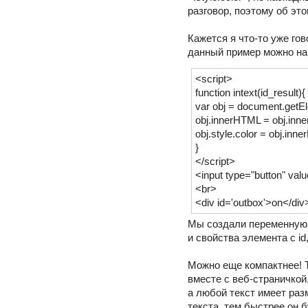
разговор, поэтому об это
Кажется я что-то уже гов
данный пример можно нап
<script>
function intext(id_result){
var obj = document.getEl
obj.innerHTML = obj.inner
obj.style.color = obj.inne
}
</script>
<input type="button" valu
<br>
<div id='outbox'>on</di
Мы создали переменную 
и свойства элемента с i
Можно еще компактнее! Т
вместе с веб-страничкой,
а любой текст имеет раз
текста, тем быстрее он б