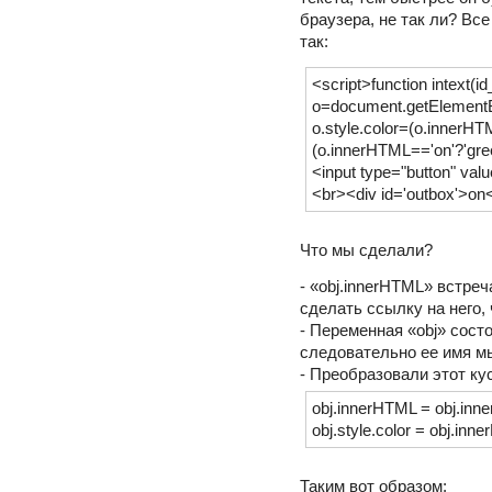
браузера, не так ли? Все
так:
<script>function intext(id
o=document.getElementBy
o.style.color=(o.innerHTM
(o.innerHTML=='on'?'green'
<input type="button" valu
<br><div id='outbox'>on
Что мы сделали?
- «obj.innerHTML» встреч
сделать ссылку на него,
- Переменная «obj» состо
следовательно ее имя мы
- Преобразовали этот кус
obj.innerHTML = obj.inner
obj.style.color = obj.inne
Таким вот образом: