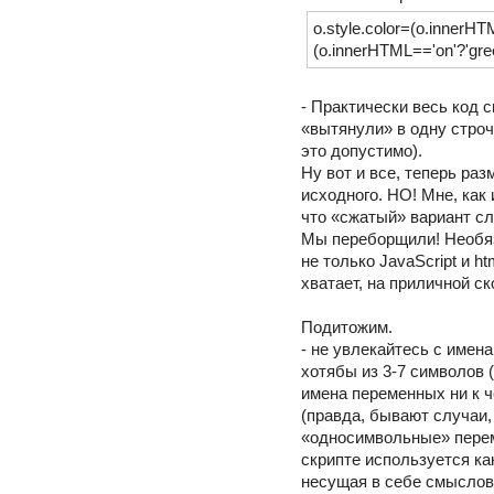
o.style.color=(o.innerHTM
(o.innerHTML=='on'?'green'
- Практически весь код с
«вытянули» в одну строч
это допустимо).
Ну вот и все, теперь ра
исходного. НО! Мне, как 
что «сжатый» вариант сл
Мы переборщили! Необяз
не только JavaScript и h
хватает, на приличной ск
Подитожим.
- не увлекайтесь с имена
хотябы из 3-7 символов
имена переменных ни к ч
(правда, бывают случаи,
«односимвольные» перем
скрипте используется ка
несущая в себе смыслову