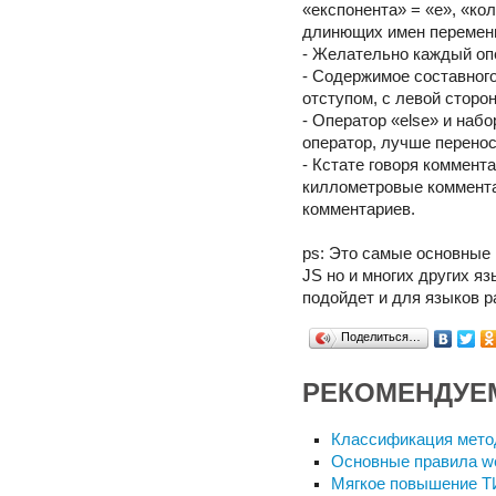
«експонента» = «e», «кол
длинющих имен переменн
- Желательно каждый опе
- Содержимое составного
отступом, с левой сторо
- Оператор «else» и наб
оператор, лучше перенос
- Кстате говоря коммента
киллометровые коммента
комментариев.
ps: Это самые основные 
JS но и многих других яз
подойдет и для языков р
Поделиться…
РЕКОМЕНДУЕ
Классификация мет
Основные правила w
Мягкое повышение 