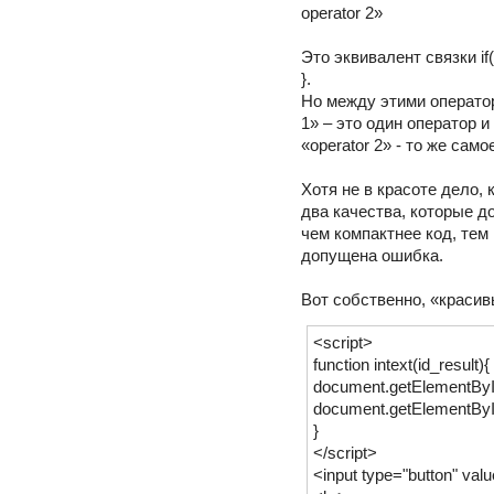
operator 2»
Это эквивалент связки if
}.
Но между этими оператор
1» – это один оператор и
«operator 2» - то же само
Хотя не в красоте дело,
два качества, которые д
чем компактнее код, тем
допущена ошибка.
Вот собственно, «красив
<script>
function intext(id_result){
document.getElementById
document.getElementById(
}
</script>
<input type="button" valu