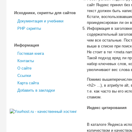
сайт Яндекс принял без 
текст должен быть напис
Исходники, скрипты для сайтов
Кстати, воспользовавши
Документация и учебники
проиндексирован ли он 
PHP скрипты
Информация в заголовке 
содержательный заголово
чем все остальные. Пост
Информация
выше в списке при поиск
Не стоит в тег <meta n
Гостевая книга
Такой подход вряд ли пр
Контакты
набор ключевых слов, к
О сайте
увеличивают вес слова в
Ссылки
Помимо вышеперечисленн
Карта сайта
<h2> ...), в атрибуте al
Добавить в закладки
т.е. как часто вы его и
спамом.
Индекс цитирования
В каталоге Яндекса испо
количеством и качеством