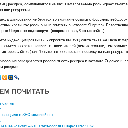
 тИЦ ресурса, ссылающегося на вас. Немаловажную роль играет темати
а вас ресурсами.
екса цитирования не берутся во внимание ссылки с форумов, веб-досок,
тных хостингах (если они не описаны в каталоге Яндекса). Естественн
торые Яндекс не индексирует (например, зарубежные сайты).
тот индекс цитирования?" - спросите вы. тИЦ сайта такая же мера измер
 количество хостов зависит от посетителей (чем их больше, тем больше 
т авторов сайтов (чем больше авторов поставят ссылку на ваш ресурс, 
ирования определяется релевантность ресурса в каталоге Яндекса и, с
ом разделе
ЕМ ПОЧИТАТЬ
е сайтов
е
траниц или в SEO мелочей нет
t
AX веб-сайтах – наша технология Fullajax Direct Link