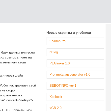
Новые скрипты и учебники
ColumnPro
bBlog
в базу данных или если
ких ссылок влияет на
истемы нам стоит
PEGlinker 1.0
Pronmetatagsgenerator v1.0
ться через файл
Робот настраивает свой
SEBOTINFO ver.1
 не скоро.
дстраивается в
Xeobook
er" content="n-days">
xGB 2.0
ы СНГ). Впрочем, мой