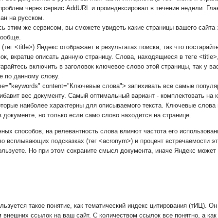
проблем через сервис AddURL и проиндексировал в течение недели. Гла
ан на русском.
сь этим же сервисом, вы сможете увидеть какие страницы вашего сайта 
вообще.
(тег <title>) Яндекс отображает в результатах поиска, так что постарайт
к, вкратце описать данную страницу. Слова, находящиеся в теге <title
арайтесь включить в заголовок ключевое слово этой страницы, так у ва
е по данному слову.
ame="keywords" content="Ключевые слова"> запихивать все самые попул
ибавит вес документу. Самый оптимальный вариант - комплектовать на 
оторые наиболее характерны для описываемого текста. Ключевые слова 
 документе, но только если само слово находится на странице.
ых способов, на релевантность слова влияют частота его использовани
t, во всплывающих подсказках (тег <acronym>) и процент встречаемости э
спользуете. Но при этом сохраните смысл документа, иначе Яндекс может
льзуется такое понятие, как тематический индекс цитирования (тИЦ). О
 внешних ссылок на ваш сайт. С количеством ссылок все понятно, а как