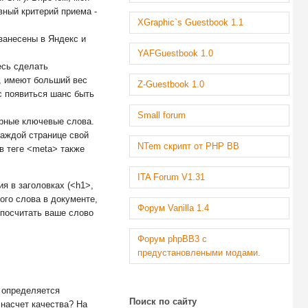
вный критерий приема -
XGraphic`s Guestbook 1.1
занесены в Яндекс и
YAFGuestbook 1.0
есь сделать
>, имеют больший вес
Z-Guestbook 1.0
с появиться шанс быть
Small forum
ярные ключевые слова.
каждой странице свой
NTem скрипт от PHP BB
в теге <meta> также
ITA Forum V1.31
я в заголовках (<h1>,
того слова в документе,
Форум Vanilla 1.4
 посчитать ваше слово
Форум phpBB3 с
предустановлеными модами.
н определяется
Поиск по сайту
 насчет качества? На