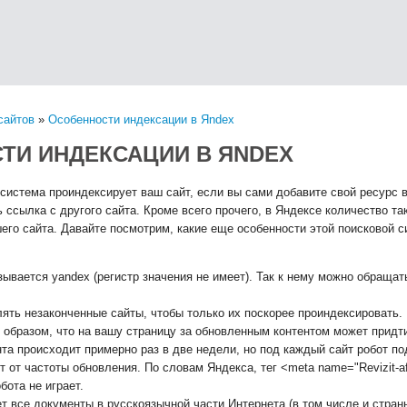
сайтов
»
Особенности индексации в Яndex
ТИ ИНДЕКСАЦИИ В ЯNDEX
 система проиндексирует ваш сайт, если вы сами добавите свой ресурс 
ь ссылка с другого сайта. Кроме всего прочего, в Яндексе количество та
его сайта. Давайте посмотрим, какие еще особенности этой поисковой с
зывается yandex (регистр значения не имеет). Так к нему можно обраща
ять незаконченные сайты, чтобы только их поскорее проиндексировать. 
образом, что на вашу страницу за обновленным контентом может придти
та происходит примерно раз в две недели, но под каждый сайт робот по
т от частоты обновления. По словам Яндекса, тег <meta name="Revizit-aft
бота не играет.
т все документы в русскоязычной части Интернета (в том числе и стран