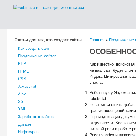
Статьи для тех, кто создает сайты
Главная
»
Продвижение 
Как создать сайт
ОСОБЕННОС
Продвижение сайтов
PHP
Как известно, поисковая
на ваш сайт будет стоят
HTML
Индекс Цитирования ваш
CSS
учесть.
Javascript
Робот-паук у Яндекса на
Ajax
robots.txt.
SSI
Не стоит спешить добавл
XML
график посещений таким 
Заработок с сайтов
Переиндексация докумен
отдельности. Все зависи
Дизайн
никакой роли в работе ро
Инфокурсы
Робот yandex индексируе