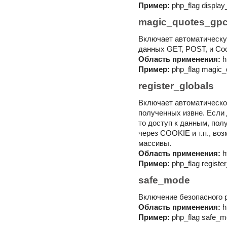
Пример:
php_flag display
magic_quotes_gp
Включает автоматическу
данных GET, POST, и Coo
Область применения:
h
Пример:
php_flag magic
register_globals
Включает автоматическо
полученных извне. Если 
то доступ к данным, по
через COOKIE и т.п., во
массивы.
Область применения:
h
Пример:
php_flag register
safe_mode
Включение безопасного 
Область применения:
h
Пример:
php_flag safe_