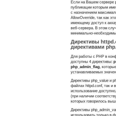
Если на Вашем сервере 
публикации которым имее
с назначением максималь
AllowOverride, так как э
имеющему доступ к аккау
веб-сервера. В этом слу
минимально-необходимы
Директивы httpd.
директивами php.
Для работы с PHP в кон
доступны 4 директивы:
p
php_admin_flag
, которы
устанавливаемых значен
Директивы php_value и ph
файлах httpd.conf, так и в
использование доступно
(при наличии соответств
которых говорилось выш
Директивы php_admin_val
использовать только в ф