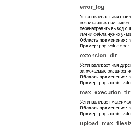
error_log
Устанавливает имя файл
возникающих при выполн
перенаправить вывод оши
имени файла нужно указа
Область применения:
h
Пример:
php_value error_l
extension_dir
Устанавливает имя дире
загружаемые расширени
Область применения:
h
Пример:
php_admin_value 
max_execution_ti
Устанавливает максимал
Область применения:
h
Пример:
php_admin_valu
upload_max_filesi