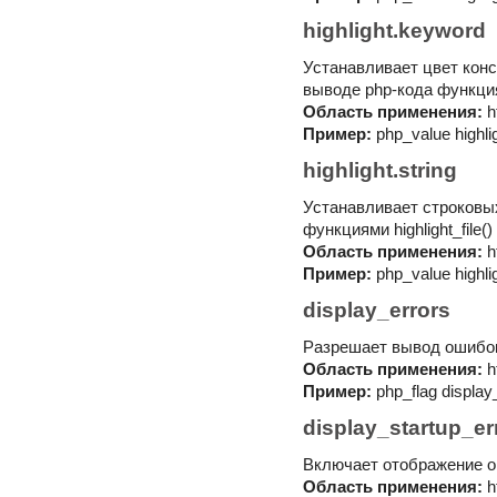
highlight.keyword
Устанавливает цвет конс
выводе php-кода функциями 
Область применения:
h
Пример:
php_value highl
highlight.string
Устанавливает строковы
функциями highlight_file() и
Область применения:
h
Пример:
php_value highli
display_errors
Разрешает вывод ошибок
Область применения:
h
Пример:
php_flag display
display_startup_er
Включает отображение о
Область применения:
h