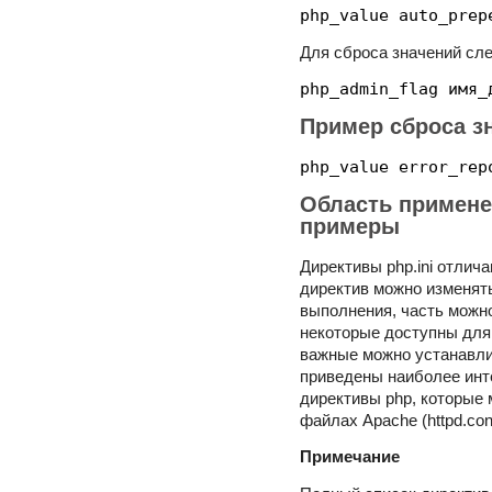
php_value auto_prep
Для сброса значений сле
php_admin_flag имя_
Пример сброса зн
php_value error_rep
Область применен
примеры
Директивы php.ini отлич
директив можно изменять
выполнения, часть можно
некоторые доступны для 
важные можно устанавлив
приведены наиболее инт
директивы php, которые
файлах Apache (httpd.conf
Примечание