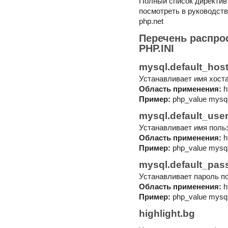
Полный список директив
посмотреть в руководств
php.net
Перечень распро
PHP.INI
mysql.default_hos
Устанавливает имя хост
Область применения:
h
Пример:
php_value mysql.
mysql.default_use
Устанавливает имя поль
Область применения:
h
Пример:
php_value mysql.
mysql.default_pas
Устанавливает пароль п
Область применения:
h
Пример:
php_value mysql
highlight.bg