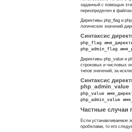
заданный с помощью эти
переопределен в файлах 
Директивы php_flag и ph
логических значений дире
Синтаксис директ
php_flag имя_директ
php_admin_flag имя_
Директивы php_value и p
строковых и числовых зна
типов значений, за искл
Синтаксис директ
php_admin_value
php_value имя_дирек
php_admin_value имя
Частные случаи 
Если устанавливаемое з
пробелами, то его следу