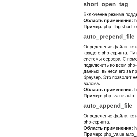
short_open_tag
Включение режима подде
Область применения:
h
Пример:
php_flag short_
auto_prepend_file
Определение файла, кот
каждого php-скрипта. Пу
системы сервера. С пом
подключить ко всем php
данных, вынеся его за п
браузер. Это позволит н
взлома.
Область применения:
h
Пример:
php_value auto_
auto_append_file
Определение файла, кот
php-скрипта.
Область применения:
h
Пример:
php_value auto_