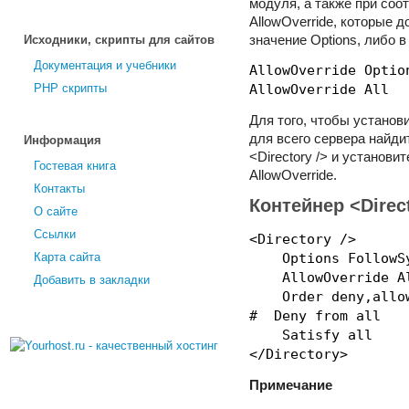
модуля, а также при соо
AllowOverride, которые 
Исходники, скрипты для сайтов
значение Options, либо в 
Документация и учебники
AllowOverride Optio
PHP скрипты
AllowOverride All
Для того, чтобы устано
для всего сервера найдит
Информация
<Directory /> и установи
Гостевая книга
AllowOverride.
Контакты
Контейнер <Direct
О сайте
Ссылки
<Directory />
Карта сайта
Options FollowSy
AllowOverride A
Добавить в закладки
Order deny,allo
# Deny from all
Satisfy all
</Directory>
Примечание