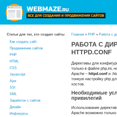
Статьи для тех, кто создает сайты
Главная
»
PHP
»
Работа с ди
Как создать сайт
РАБОТА С ДИР
Продвижение сайтов
HTTPD.CONF
PHP
HTML
Директивы для конфигу
CSS
только в файле php.ini,
Apache –
httpd.conf
и .ht
Javascript
тонкую настройку php дл
Ajax
хостов.
SSI
Необходимые усл
XML
привилегий
Заработок с сайтов
Дизайн
Использование директив
Apache возможно только
Инфокурсы