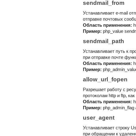
sendmail_from
Устанавливает e-mail от
отправке почтовых сооб
Область применения:
h
Пример:
php_value sendm
sendmail_path
Устанавливает путь к пр
при отправке почте функц
Область применения:
h
Пример:
php_admin_value
allow_url_fopen
Разрешает работу с рес
протоколам http и ftp, ка
Область применения:
h
Пример:
php_admin_flag a
user_agent
Устанавливает строку Us
при обращении к удален