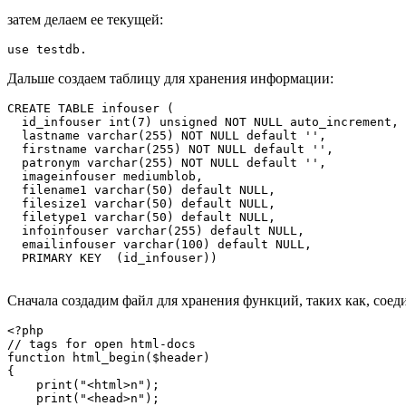
затем делаем ее текущей:
Дальше создаем таблицу для хранения информации:
CREATE TABLE infouser (

  id_infouser int(7) unsigned NOT NULL auto_increment,

  lastname varchar(255) NOT NULL default '',

  firstname varchar(255) NOT NULL default '',

  patronym varchar(255) NOT NULL default '',

  imageinfouser mediumblob,

  filename1 varchar(50) default NULL,

  filesize1 varchar(50) default NULL,

  filetype1 varchar(50) default NULL,

  infoinfouser varchar(255) default NULL,

  emailinfouser varchar(100) default NULL,

  PRIMARY KEY  (id_infouser))

Сначала создадим файл для хранения функций, таких как, соеди
<?php

// tags for open html-docs

function html_begin($header)

{

    print("<html>n");

    print("<head>n");
