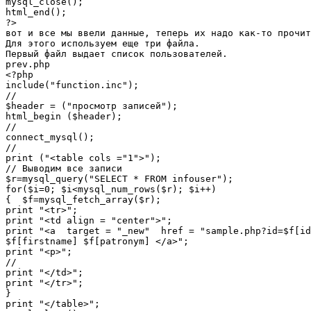
mysql_close();

html_end();

?>

вот и все мы ввели данные, теперь их надо как-то прочит
Для этого используем еще три файла.

Первый файл выдает список пользователей.

prev.php

<?php

include("function.inc");

//

$header = ("просмотр записей");

html_begin ($header);

//

connect_mysql();

//

print ("<table cols ="1">");

// Выводим все записи

$r=mysql_query("SELECT * FROM infouser");

for($i=0; $i<mysql_num_rows($r); $i++)

{  $f=mysql_fetch_array($r);

print "<tr>";

print "<td align = "center">";

print "<a  target = "_new"  href = "sample.php?id=$f[id
$f[firstname] $f[patronym] </a>";

print "<p>";

//

print "</td>";

print "</tr>";

}

print "</table>";
