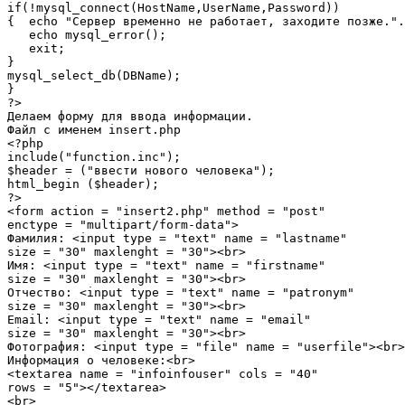
if(!mysql_connect(HostName,UserName,Password))

{  echo "Сервер временно не работает, заходите позже.".
   echo mysql_error();

   exit;

}

mysql_select_db(DBName);

}

?>

Делаем форму для ввода информации.

Файл с именем insert.php

<?php

include("function.inc");

$header = ("ввести нового человека");

html_begin ($header);

?>

<form action = "insert2.php" method = "post"

enctype = "multipart/form-data">

Фамилия: <input type = "text" name = "lastname"

size = "30" maxlenght = "30"><br>

Имя: <input type = "text" name = "firstname"

size = "30" maxlenght = "30"><br>

Отчество: <input type = "text" name = "patronym"

size = "30" maxlenght = "30"><br>

Email: <input type = "text" name = "email"

size = "30" maxlenght = "30"><br>

Фотография: <input type = "file" name = "userfile"><br>

Информация о человеке:<br>

<textarea name = "infoinfouser" cols = "40"

rows = "5"></textarea>

<br>
