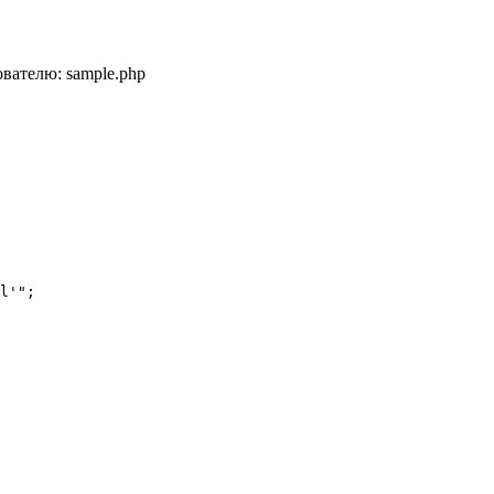
вателю: sample.php
l'";
