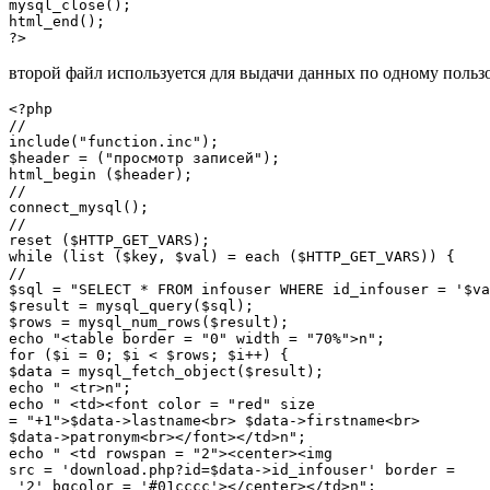
mysql_close();

html_end();

второй файл используется для выдачи данных по одному пользо
<?php

//

include("function.inc");

$header = ("просмотр записей");

html_begin ($header);

//

connect_mysql();

//

reset ($HTTP_GET_VARS);

while (list ($key, $val) = each ($HTTP_GET_VARS)) {

//

$sql = "SELECT * FROM infouser WHERE id_infouser = '$va
$result = mysql_query($sql);

$rows = mysql_num_rows($result);

echo "<table border = "0" width = "70%">n";

for ($i = 0; $i < $rows; $i++) {

$data = mysql_fetch_object($result);

echo " <tr>n";

echo " <td><font color = "red" size

= "+1">$data->lastname<br> $data->firstname<br>

$data->patronym<br></font></td>n";

echo " <td rowspan = "2"><center><img

src = 'download.php?id=$data->id_infouser' border = 

 '2' bgcolor = '#01cccc'></center></td>n";
