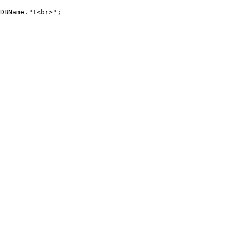
DBName."!<br>";
