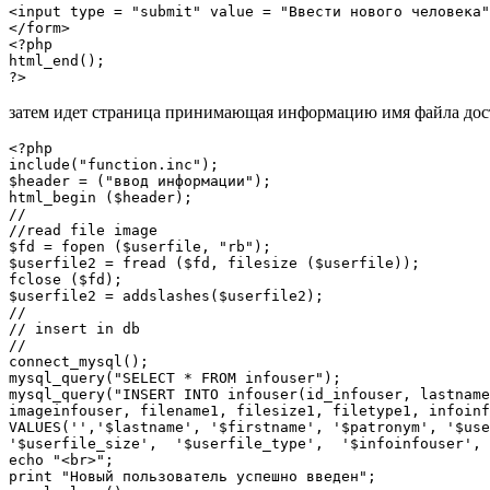
<input type = "submit" value = "Ввести нового человека"
</form>

<?php

html_end();

затем идет страница принимающая информацию имя файла доста
<?php

include("function.inc");

$header = ("ввод информации");

html_begin ($header);

//

//read file image

$fd = fopen ($userfile, "rb");

$userfile2 = fread ($fd, filesize ($userfile));

fclose ($fd);

$userfile2 = addslashes($userfile2);

//

// insert in db

//

connect_mysql();

mysql_query("SELECT * FROM infouser");

mysql_query("INSERT INTO infouser(id_infouser, lastname
imageinfouser, filename1, filesize1, filetype1, infoinf
VALUES('','$lastname', '$firstname', '$patronym', '$use
'$userfile_size',  '$userfile_type',  '$infoinfouser', 
echo "<br>";

print "Новый пользователь успешно введен";
