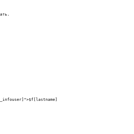
ать.

_infouser]">$f[lastname]
