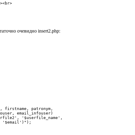
><br>

точно очевидно insert2.php:
, firstname, patronym,

ouser, email_infouser)

rfile2', '$userfile_name',

 '$email')");
