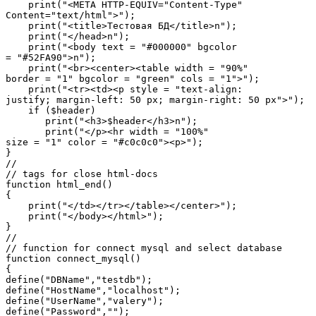
    print("<META HTTP-EQUIV="Content-Type"

Content="text/html">");

    print("<title>Тестовая БД</title>n");

    print("</head>n");

    print("<body text = "#000000" bgcolor

= "#52FA90">n");

    print("<br><center><table width = "90%"

border = "1" bgcolor = "green" cols = "1">");

    print("<tr><td><p style = "text-align:

justify; margin-left: 50 px; margin-right: 50 px">");

    if ($header)

       print("<h3>$header</h3>n");

       print("</p><hr width = "100%"

size = "1" color = "#c0c0c0"><p>");

}

//

// tags for close html-docs

function html_end()

{

    print("</td></tr></table></center>");

    print("</body></html>");

}

//

// function for connect mysql and select database

function connect_mysql()

{

define("DBName","testdb");

define("HostName","localhost");

define("UserName","valery");

define("Password","");
