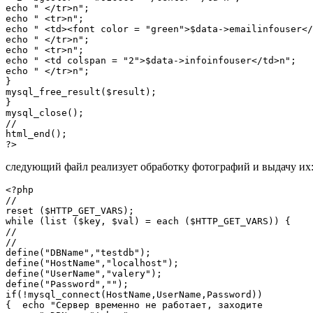
echo " </tr>n";

echo " <tr>n";

echo " <td><font color = "green">$data->emailinfouser</
echo " </tr>n";

echo " <tr>n";

echo " <td colspan = "2">$data->infoinfouser</td>n";

echo " </tr>n";

}

mysql_free_result($result);

}

mysql_close();

//

html_end();

следующий файл реализует обработку фотографий и выдачу их:
<?php

//

reset ($HTTP_GET_VARS);

while (list ($key, $val) = each ($HTTP_GET_VARS)) {

//

//

define("DBName","testdb");

define("HostName","localhost");

define("UserName","valery");

define("Password","");

if(!mysql_connect(HostName,UserName,Password))

{  echo "Сервер временно не работает, заходите
