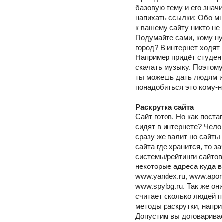
базовую тему и его знач
напихать ссылки: Обо мне
к вашему сайту никто не
Подумайте сами, кому ну
город? В интернет ходят
Например придёт студент
скачать музыку. Поэтому
ты можешь дать людям и 
понадобиться это кому-н
Раскрутка сайта
Сайт готов. Но как пост
сидят в интернете? Чело
сразу же валит но сайты
сайта где хранится, то 
системы/рейтинги сайтов
некоторые адреса куда в
www.yandex.ru, www.aport.
www.spylog.ru. Так же он
считает сколько людей п
методы раскрутки, напр
Допустим вы договаривае