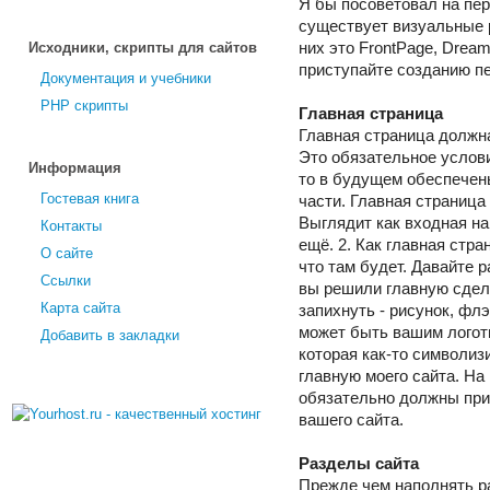
Я бы посоветовал на пер
существует визуальные 
Исходники, скрипты для сайтов
них это FrontPage, Dream
приступайте созданию пе
Документация и учебники
PHP скрипты
Главная страница
Главная страница должна 
Это обязательное услови
Информация
то в будущем обеспечен
Гостевая книга
части. Главная страница
Выглядит как входная на
Контакты
ещё. 2. Как главная стра
О сайте
что там будет. Давайте 
Ссылки
вы решили главную сдела
Карта сайта
запихнуть - рисунок, флэ
может быть вашим логоти
Добавить в закладки
которая как-то символиз
главную моего сайта. На
обязательно должны при
вашего сайта.
Разделы сайта
Прежде чем наполнять ра