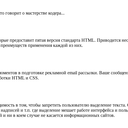
 говорит о мастерстве кодера...
орые предоставит пятая версия стандарта HTML. Приводится нес
преимуществ применения каждой из них.
оментов в подготовке рекламной email рассылки. Ваше сообщен
аботки HTML и CSS.
димость в том, чтобы запретить пользователю выделение текста.
 надписей и т.п. где выделение мешает работе интерфейса и поль
й и ни в коем случае не касается информационных сайтов.