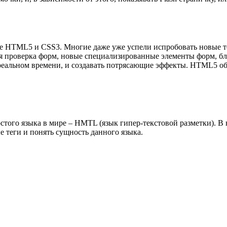
ке HTML5 и CSS3. Многие даже уже успели испробовать новые 
ая проверка форм, новые специализированные элементы форм, бл
в реальном времени, и создавать потрясающие эффекты. HTML5 о
стого языка в мире – HMTL (язык гипер-текстовой разметки). В н
ые теги и понять сущность данного языка.