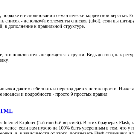
порядке и использовании семантически корректной верстки. Если
есть список - используйте элементы списков (ul/ol), если вы цити
й, в дополнение к правильной структуре.
 что пользователь не дождется загрузки. Ведь до того, как ресу
лку.
чки дают о себе знать и переход дается не так просто. Ниже я
е нюансы и подробности - просто 9 простых правил.
 HTML
nternet Explorer (5-й или 6-й версией). В этих браузерах Flash, 
е менее, если вам нужно на 100% быть уверенным в том, что у по
очки, и, в зависимости от этого, показывать Flash страничку, и