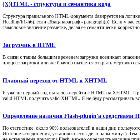
(X)HTML - структура и семантика кода
Структура правильного HTML-документа базируется на логике, 
Heading(h1-h6), если абзац/параграф - paragraph(p). Если у вас 
смысловое значение разметке, делая ее семантически корректно
Загрузчик в HTML
В связи с таким большим временем загрузки возникает опасение,
процесс загрузки или же браузер пытается открыть мертвую ссы
Плавный переход от HTML к XHTML
Я уже не первый год пытаюсь перейти с HTML на XHTML. Привы
valid HTML получить valid XHTML. Я не буду рассматривать вс
Определение наличия Flash-plugin'а средствами
По статистике, около 90% пользователей в наши дни пользуются I
Интернет-соединения, установить его - дело пары минут). Тем н
не установлена примочка Flash, нужно определять наличие прим