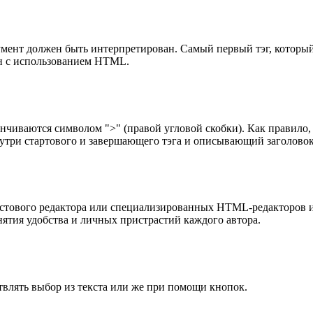
кумент должен быть интерпретирован. Самый первый тэг, которы
н с использованием HTML.
анчиваются символом ">" (правой угловой скобки). Как правило,
нутри стартового и завершающего тэга и описывающий заголовок
ового редактора или специализированных HTML-редакторов и к
ятия удобства и личных пристрастий каждого автора.
твлять выбор из текста или же при помощи кнопок.