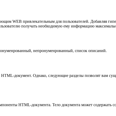
ющим WEB привлекательным для пользователей. Добавляя гиперт
ользователю получать необходимую ему информацию максимальн
ронуменрованный, непронуменрованный, список описаний.
й HTML-документ. Однако, следующие разделы позволят вам су
мпоненты HTML-документа. Тело документа может содержать сс