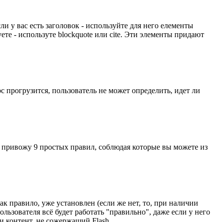
 у вас есть заголовок - используйте для него елементы
руете - используте blockquote или cite. Эти элементы придают
рс прогрузится, пользователь не может определить, идет ли
 привожу 9 простых правил, соблюдая которые вы можете из
как правило, уже установлен (если же нет, то, при наличии
льзователя всё будет работать "правильно", даже если у него
ли контент, не сожержащий Flash.