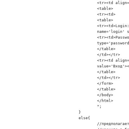
	<tr><td align=center>

	<table>

	<tr><td>

	<table>

	<tr><td>Login:</td><td><input type='text'

        name='login' s
	<tr><td>Password:</td><td><input

        type='password
	</table>

	</td></tr>

	<tr><td align=center><input type='submit' name='ok'

        value='Вход'><
	</table>

	</td></tr>

	</form>

	</table>

	</body>

	</html>

	";

}

else{	

	//предполагается, что информацию о пользователях вы
