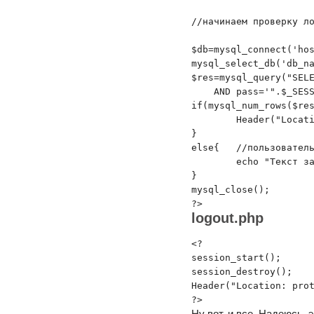
//начинаем проверку ло
$db=mysql_connect('hos
mysql_select_db('db_na
$res=mysql_query("SELE
    AND pass='".$_SESS
if(mysql_num_rows($res)!=1){	//такого поль
	Header("Location: login.php");	//перенаправляем на login.php	

}

else{	//пользователь найден, можем выводить все что нам надо

	echo "Текст закрытой страницы<br><a href='logout.php'>Выход</a>";

}

mysql_close();

logout.php
<?

session_start();	//инициализируем механизм сессий

session_destroy();	//удаляем текущую сессию

Header("Location: protected.php");	//перенап