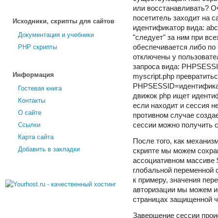
или восстанавливать? Оч
посетитель заходит на с
Исходники, скрипты для сайтов
идентификатор вида: abc
Документация и учебники
"следует" за ним при вс
PHP скрипты
обеспечивается либо по 
отключены у пользовате
запроса вида: PHPSESSI
Информация
myscript.php превратитьс
PHPSESSID=идентификато
Гостевая книга
движок php ищет иденти
Контакты
если находит и сессия не
О сайте
противном случае создае
Ссылки
сессии можно получить с
Карта сайта
После того, как механиз
Добавить в закладки
скрипте мы можем сохр
ассоциативном массиве 
глобальной переменной с
к примеру, значения пере
авторизации мы можем и
страницах защищенной ч
Завершение сессии прои