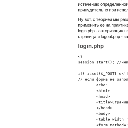
истечению определенног
принудительно при испол
Ну вот, с теорией мы ра
применить ее на практике
login.php - авторизация п
страница и logout.php - 
login.php
<?

session_start(); //ини
if(!isset($_POST['ok']
// если форма не запол
	echo"

	<html>

	<head>

	<title>Страница авторизации</title>

	</head>

	<body>

	<table width='100%' height='100%'>

	<form method='POST' action='login.php'>
