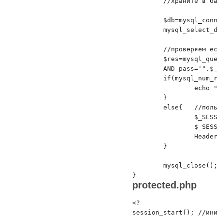
	//храните в базе данных, в таблице users, содержащей поля id, login, pass

	$db=mysql_connect('host', login', 'password');

	mysql_select_db('db_name', $db);

	//проверяем есть ли пользователь с таким login'ом и password'ом

	$res=mysql_query("SELECT * FROM users WHERE login='".$_POST['login']."'

        AND pass='".$_
	if(mysql_num_rows($res)!=1){	//такого пользователя нет

		echo "Введены не верные логин или пароль";

	}

	else{	//пользователь найден

		$_SESSION['login']=$_POST['login'];	//устанавливаем login & pass

		$_SESSION['pass']=$_POST['pass'];

		Header("Location: protected.php");	// еренаправляем на protected.php

	}

	mysql_close();

protected.php
<?

session_start(); //ини