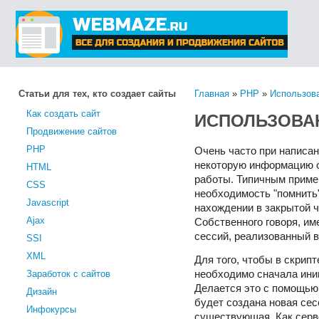
Статьи для тех, кто создает сайты
Главная
»
PHP
»
Использов
Как создать сайт
ИСПОЛЬЗОВАН
Продвижение сайтов
PHP
Очень часто при написан
некоторую информацию о 
HTML
работы. Типичным приме
CSS
необходимость "помнить"
Javascript
нахождении в закрытой ч
Ajax
Собственного говоря, им
сессий, реализованный в 
SSI
XML
Для того, чтобы в скрип
Заработок с сайтов
необходимо сначала ини
Делается это с помощью 
Дизайн
будет создана новая сес
Инфокурсы
существующая. Как серве