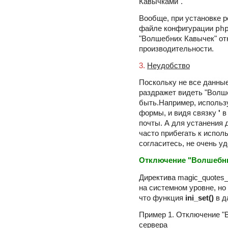
Кавычками".
Вообще, при установке 
ph
файле конфигурации
"Волшебних Кавычек" от
производительности.
3.
Неудобство
Поскольку не все данные
раздражет видеть "Волше
быть.Например, использу
формы, и видя связку
'
в
почты. А для устанения 
часто прибегать к испо
согласитесь, не очень уд
Отключение "Волшебн
Директива magic_quotes_
на системном уровне, но
что функция
ini_set()
в д
Пример 1. Отключение "
сервера