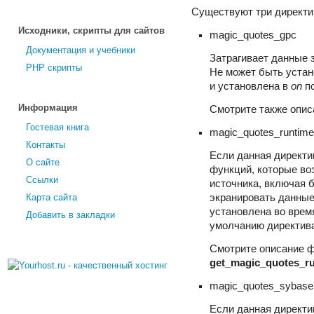
Существуют три директи
Исходники, скрипты для сайтов
magic_quotes_gpc
Документация и учебники
Затрагивает данные 
PHP скрипты
Не может быть устан
и установлена в
on
по
Информация
Смотрите также опи
Гостевая книга
magic_quotes_runtime
Контакты
Если данная директи
О сайте
функций, которые во
Ссылки
источника, включая 
Карта сайта
экранировать данные
установлена во врем
Добавить в закладки
умолчанию директив
Смотрите описание 
get_magic_quotes_ru
magic_quotes_sybase
Если данная директи