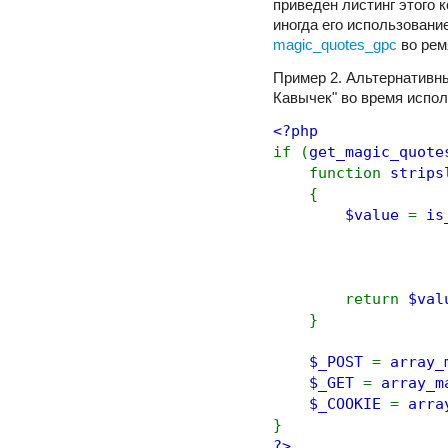
приведен листинг этого 
иногда его использовани
magic_quotes_gpc
во рем
Пример 2. Альтернативн
Кавычек" во время испол
<?php
if (
get_magic_quote
function
strips
{
$value
=
is
return
$val
}
$_POST
=
array_
$_GET
=
array_m
$_COOKIE
=
arra
}
?>