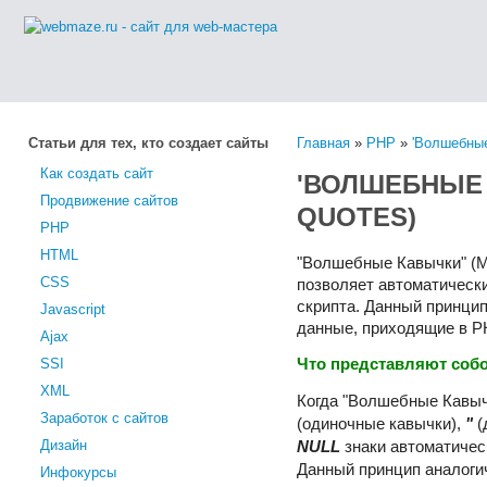
Статьи для тех, кто создает сайты
Главная
»
PHP
»
'Волшебные
Как создать сайт
'ВОЛШЕБНЫЕ 
Продвижение сайтов
QUOTES)
PHP
HTML
"Волшебные Кавычки" (Ma
CSS
позволяет автоматическ
скрипта. Данный принци
Javascript
данные, приходящие в PH
Ajax
SSI
Что представляют соб
XML
Когда "Волшебные Кавыч
Заработок с сайтов
(одиночные кавычки),
"
(
Дизайн
NULL
знаки автоматичес
Данный принцип аналог
Инфокурсы