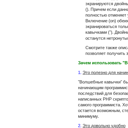
экранируются двойн
(). Причем если данн
полностью отменяет 
Включение (on) обеих
экранироваться толь
кавычками ("). Двойн
останутся нетронуты
Смотрите также опи
позволяет получить 
Зачем использовать "
1.
Это полезно для нач
"Волшебные кавычки" бы
начинающим программис
последствий для безопа
написанных PHP скриптов
самого программиста. Хо
остается возможным, сте
минимуму.
2.
Это довольно удобно