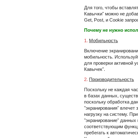
Для того, чтобы вставля
Кавычки" можно не доба
Get, Post, и Cookie запр
Почему не нужно испо
1.
Мобильность
Включение экранировани
мобильность. Использу
для проверки активной 
Кавычек".
2.
Производительность
Поскольку не каждая ча
в базах данных, существ
поскольку обработка да
"экранирования" влечет
нагрузку на систему. Пр
"экранирование" данных
соответствующим функц
пребегать к автоматиче