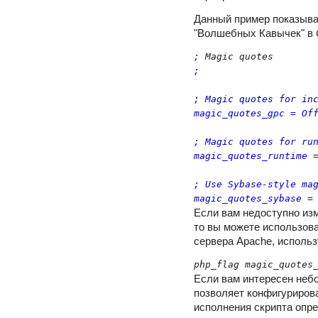
Данный пример показыва
"Волшебных Кавычек" в
;

; Magic quotes for inc
magic_quotes_gpc = Off
; Magic quotes for run
magic_quotes_runtime =
; Use Sybase-style mag
magic_quotes_sybase =
Если вам недоступно из
то вы можете использов
сервера Apache, исполь
php_flag magic_quotes
Если вам интересен неб
позволяет конфигуриров
исполнения скрипта опр